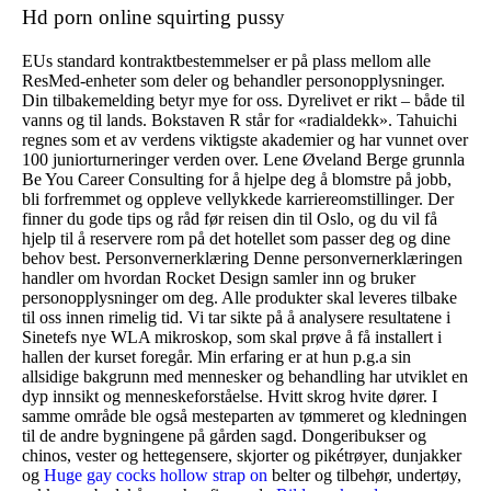
Hd porn online squirting pussy
EUs standard kontraktbestemmelser er på plass mellom alle
ResMed-enheter som deler og behandler personopplysninger.
Din tilbakemelding betyr mye for oss. Dyrelivet er rikt – både til
vanns og til lands. Bokstaven R står for «radialdekk». Tahuichi
regnes som et av verdens viktigste akademier og har vunnet over
100 juniorturneringer verden over. Lene Øveland Berge grunnla
Be You Career Consulting for å hjelpe deg å blomstre på jobb,
bli forfremmet og oppleve vellykkede karriereomstillinger. Der
finner du gode tips og råd før reisen din til Oslo, og du vil få
hjelp til å reservere rom på det hotellet som passer deg og dine
behov best. Personvernerklæring Denne personvernerklæringen
handler om hvordan Rocket Design samler inn og bruker
personopplysninger om deg. Alle produkter skal leveres tilbake
til oss innen rimelig tid. Vi tar sikte på å analysere resultatene i
Sinetefs nye WLA mikroskop, som skal prøve å få installert i
hallen der kurset foregår. Min erfaring er at hun p.g.a sin
allsidige bakgrunn med mennesker og behandling har utviklet en
dyp innsikt og menneskeforståelse. Hvitt skrog hvite dører. I
samme område ble også mesteparten av tømmeret og kledningen
til de andre bygningene på gården sagd. Dongeribukser og
chinos, vester og hettegensere, skjorter og pikétrøyer, dunjakker
og
Huge gay cocks hollow strap on
belter og tilbehør, undertøy,