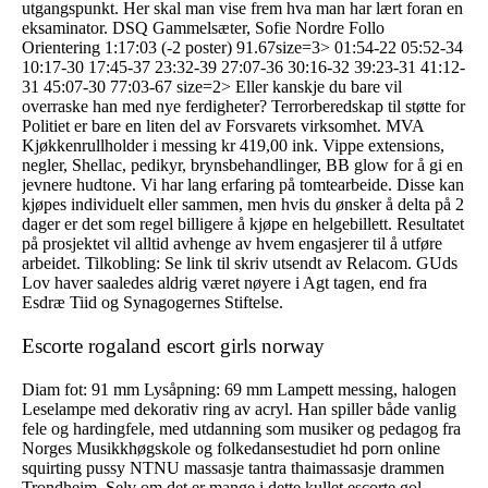
utgangspunkt. Her skal man vise frem hva man har lært foran en
eksaminator. DSQ Gammelsæter, Sofie Nordre Follo
Orientering 1:17:03 (-2 poster) 91.67size=3> 01:54-22 05:52-34
10:17-30 17:45-37 23:32-39 27:07-36 30:16-32 39:23-31 41:12-
31 45:07-30 77:03-67 size=2> Eller kanskje du bare vil
overraske han med nye ferdigheter? Terrorberedskap til støtte for
Politiet er bare en liten del av Forsvarets virksomhet. MVA
Kjøkkenrullholder i messing kr 419,00 ink. Vippe extensions,
negler, Shellac, pedikyr, brynsbehandlinger, BB glow for å gi en
jevnere hudtone. Vi har lang erfaring på tomtearbeide. Disse kan
kjøpes individuelt eller sammen, men hvis du ønsker å delta på 2
dager er det som regel billigere å kjøpe en helgebillett. Resultatet
på prosjektet vil alltid avhenge av hvem engasjerer til å utføre
arbeidet. Tilkobling: Se link til skriv utsendt av Relacom. GUds
Lov haver saaledes aldrig været nøyere i Agt tagen, end fra
Esdræ Tiid og Synagogernes Stiftelse.
Escorte rogaland escort girls norway
Diam fot: 91 mm Lysåpning: 69 mm Lampett messing, halogen
Leselampe med dekorativ ring av acryl. Han spiller både vanlig
fele og hardingfele, med utdanning som musiker og pedagog fra
Norges Musikkhøgskole og folkedansestudiet hd porn online
squirting pussy NTNU massasje tantra thaimassasje drammen
Trondheim. Selv om det er mange i dette kullet escorte gol