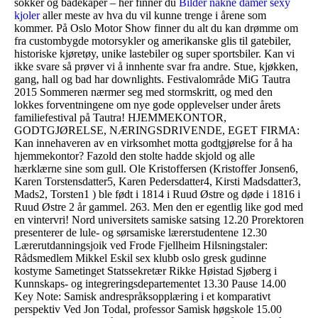
sokker og badekåper – her finner du
Bilder nakne damer sexy
kjoler
aller meste av hva du vil kunne trenge i årene som
kommer. På Oslo Motor Show finner du alt du kan drømme om
fra custombygde motorsykler og amerikanske glis til gatebiler,
historiske kjøretøy, unike lastebiler og super sportsbiler. Kan vi
ikke svare så prøver vi å innhente svar fra andre. Stue, kjøkken,
gang, hall og bad har downlights. Festivalområde MiG Tautra
2015 Sommeren nærmer seg med stormskritt, og med den
lokkes forventningene om nye gode opplevelser under årets
familiefestival på Tautra! HJEMMEKONTOR,
GODTGJØRELSE, NÆRINGSDRIVENDE, EGET FIRMA:
Kan innehaveren av en virksomhet motta godtgjørelse for å ha
hjemmekontor? Fazold den stolte hadde skjold og alle
hærklærne sine som gull. Ole Kristoffersen (Kristoffer Jonsen6,
Karen Torstensdatter5, Karen Pedersdatter4, Kirsti Madsdatter3,
Mads2, Torsten1 ) ble født i 1814 i Ruud Østre og døde i 1816 i
Ruud Østre 2 år gammel. 263. Men den er egentlig like god med
en vintervri! Nord universitets samiske satsing 12.20 Prorektoren
presenterer de lule- og sørsamiske lærerstudentene 12.30
Lærerutdanningsjoik ved Frode Fjellheim Hilsningstaler:
Rådsmedlem Mikkel Eskil sex klubb oslo gresk gudinne
kostyme Sametinget Statssekretær Rikke Høistad Sjøberg i
Kunnskaps- og integreringsdepartementet 13.30 Pause 14.00
Key Note: Samisk andrespråksopplæring i et komparativt
perspektiv Ved Jon Todal, professor Samisk høgskole 15.00