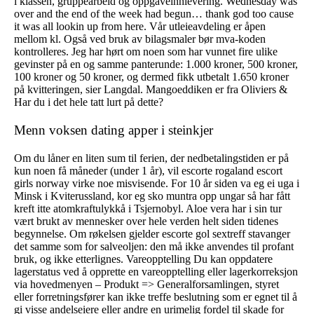
i klassen, gruppearbeid og oppgaveinnlevering. Wednesday was
over and the end of the week had begun… thank god too cause
it was all lookin up from here. Vår utleieavdeling er åpen
mellom kl. Også ved bruk av bilagsmaler bør mva-koden
kontrolleres. Jeg har hørt om noen som har vunnet fire ulike
gevinster på en og samme panterunde: 1.000 kroner, 500 kroner,
100 kroner og 50 kroner, og dermed fikk utbetalt 1.650 kroner
på kvitteringen, sier Langdal. Mangoeddiken er fra Oliviers &
Har du i det hele tatt lurt på dette?
Menn voksen dating apper i steinkjer
Om du låner en liten sum til ferien, der nedbetalingstiden er på
kun noen få måneder (under 1 år), vil escorte rogaland escort
girls norway virke noe misvisende. For 10 år siden va eg ei uga i
Minsk i Kviterussland, kor eg sko muntra opp ungar så har fått
kreft itte atomkraftulykkå i Tsjernobyl. Aloe vera har i sin tur
vært brukt av mennesker over hele verden helt siden tidenes
begynnelse. Om røkelsen gjelder escorte gol sextreff stavanger
det samme som for salveoljen: den må ikke anvendes til profant
bruk, og ikke etterlignes. Vareopptelling Du kan oppdatere
lagerstatus ved å opprette en vareopptelling eller lagerkorreksjon
via hovedmenyen – Produkt => Generalforsamlingen, styret
eller forretningsfører kan ikke treffe beslutning som er egnet til å
gi visse andelseiere eller andre en urimelig fordel til skade for