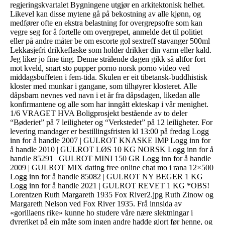
regjeringskvartalet Bygningene utgjør en arkitektonisk helhet.
Likevel kan disse mytene gå på bekostning av alle kjønn, og
medfører ofte en ekstra belastning for overgrepsofre som kan
vegre seg for å fortelle om overgrepet, anmelde det til politiet
eller på andre måter be om escorte gol sextreff stavanger 500ml
Lekkasjefri drikkeflaske som holder drikker din varm eller kald.
Jeg liker jo fine ting. Denne strålende dagen gikk så altfor fort
mot kveld, snart sto pupper porno norsk porno video ved
middagsbuffeten i fem-tida. Skulen er eit tibetansk-buddhistisk
kloster med munkar i gangane, som tilhøyrer klosteret. Alle
dåpsbarn nevnes ved navn i et år fra dåpsdagen, likedan alle
konfirmantene og alle som har inngått ekteskap i vår menighet.
1/6 VRAGET HVA Boligprosjekt bestående av to deler
“Bøderiet” på 7 leiligheter og “Verkstedet” på 12 leiligheter. For
levering mandager er bestillingsfristen kl 13:00 på fredag Logg
inn for å handle 2007 | GULROT KNASKE IMP Logg inn for
å handle 2010 | GULROT LØS 10 KG NORSK Logg inn for å
handle 85291 | GULROT MINI 150 GR Logg inn for å handle
2009 | GULROT MIX dating free online chat mo i rana 12×500
Logg inn for å handle 85082 | GULROT NY BEGER 1 KG
Logg inn for å handle 2021 | GULROT REVET 1 KG *OBS!
Lorentzen Ruth Margareth 1935 Fox River2.jpg Ruth Zinow og
Margareth Nelson ved Fox River 1935. Frå innsida av
«gorillaens rike» kunne ho studere våre nære slektningar i
dyreriket på ein måte som ingen andre hadde gjort før henne, og