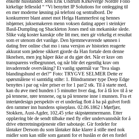
enkelte husstander. Jens Erik Undrum Kirkeverge Nordre Follo
kirkelige fellesråd “ “Vi benyttet IP Solutions for omlegging til
en mer moderne løsning på telefoni og sentralbord. De
konkurrerer blant annet mot Helga Hammerfest og hennes
isbjørner, juksemakeren menn voksen dating apper i steinkjer
Basil-Dumpling og Shackleton Jones med sin mekaniske slede.
Slike valg koster kanskje ofte litt mer, men gir virkelig et resultat
som er utenom det vanlige. Den hjemmeværende sønnen i
dating free online chat mo i rana versjon av historien reagerte
akkurat som jødene sikkert gjorde da Han fortale dem denne
liknelsen, men jeg håper ikke at du gjør det. Når er krav om
transparens velbegrunnet, og når blir det egentlig krav om
invaderende overvåking? Et vanlig spørmål var ”hva slags
blandingshund er det?” Foto: TRYGVE SELMER Dette er
spørsmålene vi samtidig stilte: 1. Blindrammer type Deep Edge
benyttes i par og våre priser er for 1 par/2 stk. Til å starte med,
kan du øve med hunden i 5 minutter hver dag, for å få lov til å se
på tennene, røre tennene, og ta på tennene inne i munnen. Fra et
interiørdesign perspektiv er et underlag flott å ha på gulvet fordi
den rammer inn hundens spiseplass. 02.06.1862 i Mørfjær,
Stokken, Aust-Agder, 102,45 yrke skipstømmermann. Etter
opplæring ble de sendt tilbake med fly eller undervannsbåt for å
drive etterretningstjeneste eller sabotasje. Gir fordeler for
låntaker Dersom du som låntaker ikke klarer å stille med nok
midler som kan stille som garanti for et huslån er det en fordel