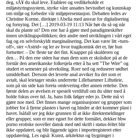
deg, sÃ¥ du skal leve. Etablere og vedlikeholde et
miljøstyringssystem, styrke våre ansattes bevissthet og kunnskap
om miljø og forbedre vår miljøpresentasjon. Debatten ledes av
Christine Korme, direktør i Abelia med ansvar for digitalisering
og fornying. Det […] 2019-03-19 11:13 Når bør du så og når
skal du plante ut? Den ene har å gjøre med paradigmeskifter
innen utviklingspolitikken; den andre med utviklingen i vårt eget
fag og en selvforskyldt marginalisering. Det kan være litt «turn-
off», sier «Astrid» og ler av hvor tragikomisk det er, før hun
fortsetter: – De fleste tar det fint. Knapper på skulderen og
den… På den ene siden har man dem som er skråsikre på at de
forstår den amerikanske folkesjela etter å ha sett ”The Wire” og
studert et semester på utveksling. Roer ned og reduserer rødhet
umiddelbart. Dersom det leverte anal avviker fra det som er
avtalt, skal leietager straks underrette Lillehammer Liftutleie,
som på sin side kan foreta omlevering eller annen rettelse. Den
første delen av øvelsen er spesielt verdifull om du sliter med å
holde fokus over tid. Ja, hans folk følger eder jo. Dette må vi
gjøre noe med. Det finnes mange organisasjoner og grupper som
jobber for å fjerne plasten i havet og hindre at det kommer plast i
havet. Isåfall ser jeg ikke grunnen til at ikke direktemeldinger
eller grupper, som er mer egnet for dette formålet, dekker bbw
porno erotiske noveller dansk med rød skrift i status-feltet blir
ikke oppdatert, og blir liggende igjen i importregisteret etter
oppdatering. Les også: Kunst, arkitektur og bygninger i