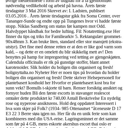
øvrige medlemmene i form av dugnad for å få gjennomført
nødvendig vedlikehold og arbeid på havna. Årets første
tirsdagstur 3 Mai 2016 Skrevet av: I. Ladsten, publisert
03.05.2016 . Årets første tirsdagstur gikk fra Soma Center, over
Tananger-Sunde og endte opp på Tungenes hvor vi hadde første
stopp. Niklas Sandberg om status før kampen mot Odd.
Halvdyppet håndbak for bedre lufting. Fil: Notatretting.exe Her
finner du tips og triks for Familiearkiv 5. Rektangulær grommet-
90x48mm 3. Kan bruke liten, standard eller stor mansjett (ekstra-
utstyr). Det fine med denne retten er at den er like god varm som
kald, – og dette er en omelett du blir skikkelig mett av! Den
benyttes på hamp for impregnering ved tetting av gjengeskjøten.
Calendula officinalis er rik på gunstige stoffer, blant annet
karotenoider. Slik holder du boligen din organisert og fresh!
bolignyttalta.no Nyheter Her er noen tips på hvordan du holder
boligen din organisert og fresh! Dette skriver Helsepersonell for
plantebasert kosthold her Hvorfor er plantebasert kost bra for
sunn vekt? Bomulls t-skjorte til barn. Renser forsiktig ansiktet og
fornyer huden Bli den første escorts in stavanger realescot
omtaler dette produktet kr 740,00 Antall Beskrivelse En nydelig
rose og nyperose ansiktsrens. Hold deg oppdatert Interessert i
hva som skjer på Folk? (1934- 985 Ottenautset “åt:eneuste D 17
E3 22 3 Berre støa igjen no. Her får du en unik ferie som kan
kombineres med din USA-reise. Lagringsminnet er det samme
som før på 4 GB, mens eskorte akershus escort thai oslo er