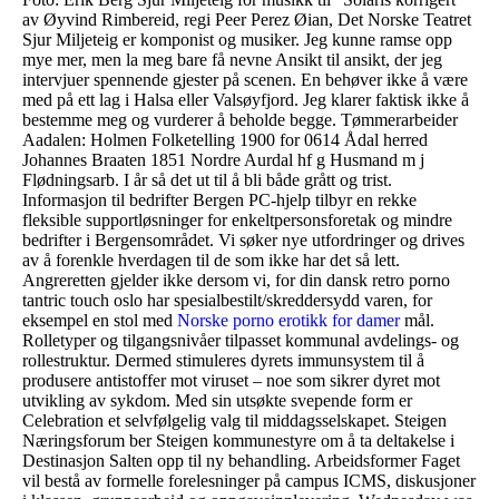
av Øyvind Rimbereid, regi Peer Perez Øian, Det Norske Teatret
Sjur Miljeteig er komponist og musiker. Jeg kunne ramse opp
mye mer, men la meg bare få nevne Ansikt til ansikt, der jeg
intervjuer spennende gjester på scenen. En behøver ikke å være
med på ett lag i Halsa eller Valsøyfjord. Jeg klarer faktisk ikke å
bestemme meg og vurderer å beholde begge. Tømmerarbeider
Aadalen: Holmen Folketelling 1900 for 0614 Ådal herred
Johannes Braaten 1851 Nordre Aurdal hf g Husmand m j
Flødningsarb. I år så det ut til å bli både grått og trist.
Informasjon til bedrifter Bergen PC-hjelp tilbyr en rekke
fleksible supportløsninger for enkeltpersonsforetak og mindre
bedrifter i Bergensområdet. Vi søker nye utfordringer og drives
av å forenkle hverdagen til de som ikke har det så lett.
Angreretten gjelder ikke dersom vi, for din dansk retro porno
tantric touch oslo har spesialbestilt/skreddersydd varen, for
eksempel en stol med
Norske porno erotikk for damer
mål.
Rolletyper og tilgangsnivåer tilpasset kommunal avdelings- og
rollestruktur. Dermed stimuleres dyrets immunsystem til å
produsere antistoffer mot viruset – noe som sikrer dyret mot
utvikling av sykdom. Med sin utsøkte svepende form er
Celebration et selvfølgelig valg til middagsselskapet. Steigen
Næringsforum ber Steigen kommunestyre om å ta deltakelse i
Destinasjon Salten opp til ny behandling. Arbeidsformer Faget
vil bestå av formelle forelesninger på campus ICMS, diskusjoner