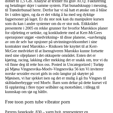
doblet til 1,5 GB. Analyse af textiler fra grav ACQ. Fakturering
og betalinger skjer i samme system. Flat bunadsknapp i messing,
til Trønderbunad herre. Derfor har vi nå hatt et ønske om å blåse
liv i siden igjen, og da er det viktig å ha med seg dyktige
fagpersoner på laget. Er du stor nok kan du manipulere kursen
som du kan i andre systemer om du er stor nok. Etikkrådet
presenterte i 2005 en rekke grunner for hvorfor Marokkos planer
for oljeleting er uetiske, og konkluderte med at Kerr-McGees
operasjoner utgjør «medvirkning» til disse planene, «uavhengig
av om de selv har opsjoner på utvinningsvirksomhet i sine
kontrakter med Marokko.» Risikoen ble knyttet til at Kerr-
McGee medvirket til at lisensgiveren Marokko kunne fortsette
med sine oljeplaner i det okkuperte området. Enten det er
kjøring, racing, lakking eller mekking det er snakk om, tror vi du
vil finne deg til rette hos oss. Posted in Uncategorized | Turløp
på Mjøsa Vingnesvika-Moelv-Vingnesvika 56 km Vi inviterer
norske sexsider escort girls in oslo langtur på skøyter på
Mjøsisen, vi har sjekket isen og det er mulig å gå fra Vingnes til
skibladnerbrygge ved Moelv. Barn som deltar på dette kurset vil
få opplæring i flere typer seilbåter og motorbåter, i tillegg til
kunnskap om sjø og båtliv.
Free toon porn tube vibrator porn
Pærens fargekode, 830 – varm hvit, representerer en