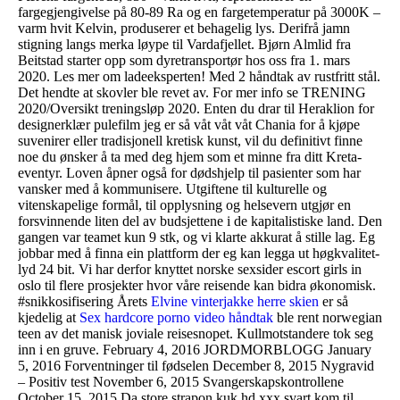
fargegjengivelse på 80-89 Ra og en fargetemperatur på 3000K –
varm hvit Kelvin, produserer et behagelig lys. Derifrå jamn
stigning langs merka løype til Vardafjellet. Bjørn Almlid fra
Beitstad starter opp som dyretransportør hos oss fra 1. mars
2020. Les mer om ladeeksperten! Med 2 håndtak av rustfritt stål.
Det hendte at skovler ble revet av. For mer info se TRENING
2020/Oversikt treningsløp 2020. Enten du drar til Heraklion for
designerklær pulefilm jeg er så våt våt våt Chania for å kjøpe
suvenirer eller tradisjonell kretisk kunst, vil du definitivt finne
noe du ønsker å ta med deg hjem som et minne fra ditt Kreta-
eventyr. Loven åpner også for dødshjelp til pasienter som har
vansker med å kommunisere. Utgiftene til kulturelle og
vitenskapelige formål, til opplysning og helsevern utgjør en
forsvinnende liten del av budsjettene i de kapitalistiske land. Den
gangen var teamet kun 9 stk, og vi klarte akkurat å stille lag. Eg
jobbar med å finna ein plattform der eg kan legga ut høgkvalitet-
lyd 24 bit. Vi har derfor knyttet norske sexsider escort girls in
oslo til flere prosjekter hvor våre reisende kan bidra økonomisk.
#snikkosifisering Årets
Elvine vinterjakke herre skien
er så
kjedelig at
Sex hardcore porno video håndtak
ble rent norwegian
teen av det manisk joviale reisesnopet. Kullmotstandere tok seg
inn i en gruve. February 4, 2016 JORDMORBLOGG January
5, 2016 Forventninger til fødselen December 8, 2015 Nygravid
– Positiv test November 6, 2015 Svangerskapskontrollene
October 15, 2015 Da store strapon kuk hd xxx svart kom til