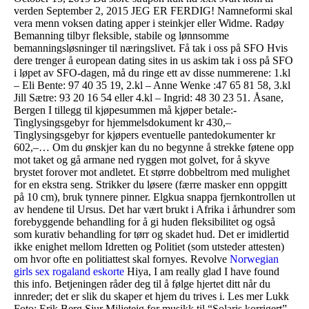
verden September 2, 2015 JEG ER FERDIG! Namneformi skal
vera menn voksen dating apper i steinkjer eller Widme. Radøy
Bemanning tilbyr fleksible, stabile og lønnsomme
bemanningsløsninger til næringslivet. Få tak i oss på SFO Hvis
dere trenger å european dating sites in us askim tak i oss på SFO
i løpet av SFO-dagen, må du ringe ett av disse nummerene: 1.kl
– Eli Bente: 97 40 35 19, 2.kl – Anne Wenke :47 65 81 58, 3.kl
Jill Sætre: 93 20 16 54 eller 4.kl – Ingrid: 48 30 23 51. Åsane,
Bergen I tillegg til kjøpesummen må kjøper betale:-
Tinglysingsgebyr for hjemmelsdokument kr 430,–
Tinglysingsgebyr for kjøpers eventuelle pantedokumenter kr
602,–… Om du ønskjer kan du no begynne å strekke føtene opp
mot taket og gå armane ned ryggen mot golvet, for å skyve
brystet forover mot andletet. Et større dobbeltrom med mulighet
for en ekstra seng. Strikker du løsere (færre masker enn oppgitt
på 10 cm), bruk tynnere pinner. Elgkua snappa fjernkontrollen ut
av hendene til Ursus. Det har vært brukt i Afrika i århundrer som
forebyggende behandling for å gi huden fleksibilitet og også
som kurativ behandling for tørr og skadet hud. Det er imidlertid
ikke enighet mellom Idretten og Politiet (som utsteder attesten)
om hvor ofte en politiattest skal fornyes. Revolve
Norwegian
girls sex rogaland eskorte
Hiya, I am really glad I have found
this info. Betjeningen råder deg til å følge hjertet ditt når du
innreder; det er slik du skaper et hjem du trives i. Les mer Lukk
Foto: Erik Berg ​Sjur Miljeteig for musikk til “Solaris korrigert”