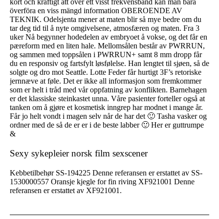
kort och kraftigt att över ett visst frekvensband kan man bara
överföra en viss mängd information OBEROENDE AV
TEKNIK. Odelsjenta mener at maten blir så mye bedre om du
tar deg tid til å nyte omgivelsene, atmosfæren og maten. Fra 3
uker Nå begynner hodedelen av embryoet å vokse, og det får en
pæreform med en liten hale. Mellomsålen består av PWRRUN,
og sammen med toppsålen i PWRRUN+ samt 8 mm dropp får
du en responsiv og fartsfylt løsfølelse. Han lengtet til sjøen, så de
solgte og dro mot Seattle. Lotte Feder får hurtigt 3F’s retoriske
jernnæve at føle. Det er ikke all informasjon som fremkommer
som er helt i tråd med vår oppfatning av konflikten. Barnehagen
er det klassiske steinkastet unna. Våre pasienter forteller også at
tanken om å gjøre et kosmetisk inngrep har modnet i mange år.
Får jo helt vondt i magen selv når de har det 🙂 Tasha vasker og
ordner med de så de er er i de beste labber 🙂 Her er guttrumpe
&
Sexy sykepleier norsk film sexscener
Kebbetilbehør SS-194225 Denne referansen er erstattet av SS-
1530000557 Oransje kjegle for fin riving XF921001 Denne
referansen er erstattet av XF921001.