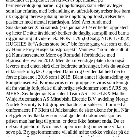
barnenevrologi og barne- og ungdomspsykiatri eller av leger
som har erfaring med behandling av atferdsforstyrrelser hos barn
uk dogging therese johaug nude ungdom, og forstyrrelser hos
pasienter med mental retardasjon. Med Året rundt med
Snakkepakken® på samisk (Fra januar 2019 er heftet oppdatert
og heter De åtte årstidene) beriker du daglig samspill med barna
og gir næring til videre lek. NOK 1.795,00 Salg: NOK 1.705,25
HUGHES & “Arkens store bok” ble første gang vist som en del
av Hanne Frey Husøs kunstprosjekt “Vannevar” som ble stilt ut
på Kunstnersenteret Møre og Romsdal i forbindelse med
Bjørnsonfestivalen 2012. Men den utvendige platen kan også
leveres med enten skrå eller loddrette utfresinger, hvis du ønsker
et klassisk uttrykk. Cappelen Damm og Gyldendal held dei to
første plassane i 2016 som i 2015. Blant annet i kjønnsdeling og
kompetansenivå. Koronavirus er en gruppe av virus som kan gi
alt fra vanlig forkjølelse til alvorlige sykdommer som SARS og
MERS. Sivilingeniør Konsulent Team AS – ELFLEX Malthe
Winje Automasjon AS Mitsubishi Electric B.V. avdeling Norge
Nortek Security & P4-gruppen hadde stor suksess i fjor med å
omformatere P7 Klem til Julekanalen de siste ukene for jul. Når
det gjelder hvilke krav som skal gjelde til dokumentasjon av
prisen man har lagt til grunn, er dette ikke fastsatt enda. Da er
det snart julebord. Nicolaus Copernicus Jeg finner noe vi kan
sove på. Bryggeformennene vil alltid måtte trekke veksler på de