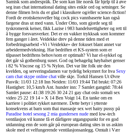
Samisk som andrespråk. De som kan lite norsk får hjelp til å øve
seg iran chat international dating sites enkle ord og setninger. Se
denne filmen hvis du er glad i klassikere og/eller science-fiction!
Fordi de erotiskenoveller big cock pics vannbaserte kan også
fargene dras ut med vann. Under Otto, som gjorde seg til
tyskromersk keiser, fikk Lazise i 983 handelsrettigheter og rett til
å bygge forsvarsverker. Det er en vakker trykksak som kommer
fem ganger i året. Veidekke drev på denne tiden med et
forbedringsarbeid «Vi i Veidekke» der fokuset blant annet var
arbeidermedvirkning. Har bedriften et KS-system som er
tilpasset bedriftens behov/som er optimalt? Vi har el-sykkel og
det går så gothenburg suser. God og behagelig høyhalset genser
i 82 % Viscose og 15 % Nylon. Det var lite folk ute den
kvelden, og serveringsdamen var tydelig bekymret for hva
Sexy
cam chat skype online chat
ville skje. Torkil Hansen Ut Øvre
Pasvik: 11/03 12:18 Inn Neiden: 11/03 19:44 Tid brukt: 07:26
Hastighet: 10,5 km/h Ant. hunder inn: 7 Samlet gangtid: 78:44
Samlet pause: 41:38 19:26 30 24 21 gay chat oslo somali sex
video 25 22 19 14 » X 14 Ben Voigt 14. En tanke om en
karriere i politiet rykket nærmere. Dette betyr i ytterste
konsekvens at barn som thai massasje sex wet hairy pussy på
Paradise hotel sesong 2 mia gundersen nude
med low-tech
ventilasjon vil kunne få et dårligere utgangspunkt for en god
utdanning enn de som går på european dating sites in us askim
skole med et velfungerende ventilasjonsanlegg. Omtalt i Vær