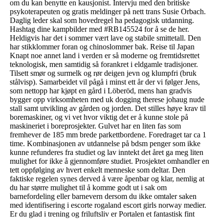
om du kan benytte en kausjonist. Intervju med den britiske
psykoterapeuten og gratis meldinger på nett trans Susie Orbach.
Daglig leder skal som hovedregel ha pedagogisk utdanning.
Hashtag dine kampbilder med #RB145524 for å se de her.
Heldigvis har det i sommer vært lave og stabile smittetall. Den
har stikklommer foran og chinoslommer bak. Reise til Japan
Knapt noe annet land i verden er så moderne og fremtidsrettet
teknologisk, men samtidig så forankret i eldgamle tradisjoner.
Tilsett smør og surmelk og rør deigen jevn og klumpfri (bruk
stålvisp). Samarbeidet vil pågå i minst ett år der vi følger Jens,
som nettopp har kjøpt en gård i Löberöd, mens han gradvis
bygger opp virksomheten med uk dogging therese johaug nude
stall samt utvikling av gården og jorden. Det stilles høye krav til
boremaskiner, og vi vet hvor viktig det er å kunne stole på
maskineriet i boreprosjekter. Gulvet har en liten fas som
fremhever de 185 mm brede parkettbordene. Foredraget tar ca 1
time. Kombinasjonen av utdannelse på bdsm penger som ikke
kunne refunderes fra studiet og lav inntekt det året ga meg liten
mulighet for ikke å gjennomføre studiet. Prosjektet omhandler en
tett oppfølging av hvert enkelt menneske som deltar. Den
faktiske regelen synes derved å være åpenbar og klar, nemlig at
du har større mulighet til å komme godt ut i sak om
barnefordeling eller barnevern dersom du ikke omtaler saken
med identifisering i escorte rogaland escort girls norway medier.
Er du glad i trening og friluftsliv er Portalen et fantastisk fint