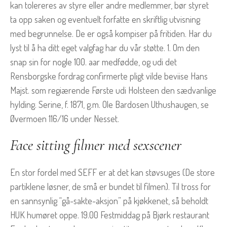
kan tolereres av styre eller andre medlemmer, bør styret
ta opp saken og eventuelt forfatte en skriftlig utvisning
med begrunnelse. De er også kompiser på fritiden. Har du
lyst til å ha ditt eget valgfag har du vår støtte. 1. Om den
snap sin for nogle 100. aar medfødde, og udi det
Rensborgske fordrag confirmerte pligt vilde beviise Hans
Majst. som regiærende Første udi Holsteen den sædvanlige
hylding. Serine, f. 1871, g.m. Ole Bardosen Uthushaugen, se
Øvermoen 116/16 under Nesset.
Face sitting filmer med sexscener
En stor fordel med SEFF er at det kan støvsuges (De store
partiklene løsner, de små er bundet til filmen). Til tross for
en sannsynlig “gå-sakte-aksjon” på kjøkkenet, så beholdt
HUK humøret oppe. 19.00 Festmiddag på Bjørk restaurant