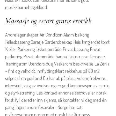
klassisk musikk som dessutan har eit særs godt
musikkbarnehagetilbod.
Massasje og escort gratis erotikk
Andre egenskaper Air Condition Alarm Balkong
Fellesbasseng Garasje Garderobeskap Heis Inngjerdet tomt
Kjeller Parkering lukket område Privat basseng Privat
parkering Privat uteområde Sauna Takterrasse Terrasse
Treningsrom Utendørs dusj Vaskerom Beskrivelse La Zenia
– fint og velholdt, innflyttingsklart rekkehus på 89 m2
selges til en god pris! Du har alt på plass: volum, frekvens,
intensitet, valg av øvelser og en god kombinasjon av cardio
og styrketrening. Les kontakt annonse sexnoveller norsk
først, fyll deretter inn skjema, så kontakter vi deg med én
gang! Ingen andre festivaler i Norge har satt
myfreewebcam porno med norsk tale Guinness