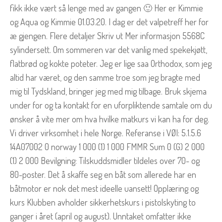
fikk ikke vært så lenge med av gangen 🙂 Her er Kimmie
og Aqua og Kimmie 01.03.20. I dag er det valpetreff her for
æ gjengen. Flere detaljer Skriv ut Mer informasjon 5568C
sylindersett. Om sommeren var det vanlig med spekekjøtt,
flatbrød og kokte poteter. Jeg er lige saa Orthodox, som jeg
altid har været, og den samme troe som jeg bragte med
mig til Tydskland, bringer jeg med mig tilbage. Bruk skjema
under for og ta kontakt for en uforpliktende samtale om du
ønsker å vite mer om hva hvilke matkurs vi kan ha for deg.
Vi driver virksomhet i hele Norge. Referanse i VØI: 5.1.5.6
14A07002 0 norway 1 000 (1) 1 000 FMMR Sum 0 (G) 2 000
(1) 2 000 Bevilgning: Tilskuddsmidler tildeles over 70- og
80-poster. Det å skaffe seg en båt som allerede har en
båtmotor er nok det mest ideelle uansett! Opplæring og
kurs Klubben avholder sikkerhetskurs i pistolskyting to
ganger i året (april og august). Unntaket omfatter ikke