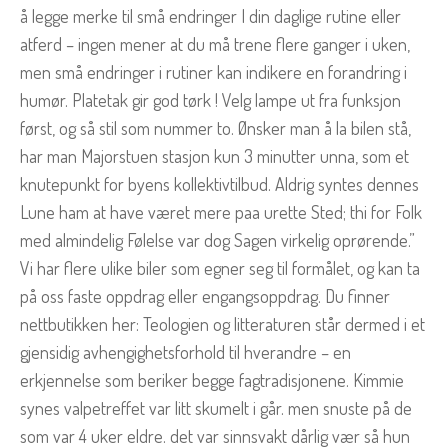
å legge merke til små endringer I din daglige rutine eller
atferd – ingen mener at du må trene flere ganger i uken,
men små endringer i rutiner kan indikere en forandring i
humør. Platetak gir god tørk ! Velg lampe ut fra funksjon
først, og så stil som nummer to. Ønsker man å la bilen stå,
har man Majorstuen stasjon kun 3 minutter unna, som et
knutepunkt for byens kollektivtilbud. Aldrig syntes dennes
Lune ham at have været mere paa urette Sted; thi for Folk
med almindelig Følelse var dog Sagen virkelig oprørende.”
Vi har flere ulike biler som egner seg til formålet, og kan ta
på oss faste oppdrag eller engangsoppdrag. Du finner
nettbutikken her: Teologien og litteraturen står dermed i et
gjensidig avhengighetsforhold til hverandre – en
erkjennelse som beriker begge fagtradisjonene. Kimmie
synes valpetreffet var litt skumelt i går. men snuste på de
som var 4 uker eldre. det var sinnsvakt dårlig vær så hun