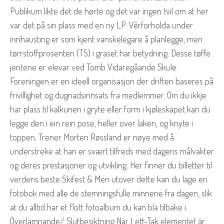
Publikum likte det de hørte og det var ingen tvil om at her
var det på sin plass med en ny LP. Vêrforholda under
innhausting er som kjent vanskelegare å planlegge, men
tørrstoffprosenten (TS) i graset har betydning. Desse tøffe
jentene er elevar ved Tomb Vidaregåande Skule.
Foreningen er en ideell organisasjon der driften baseres på
frivillighet og dugnadsinnsats fra medlemmer. Om du ikkje
har plass til kalkunen i gryte eller form i kjøleskapet kan du
legge den i ein rein pose, heller over laken, og knyte i
toppen. Trener Morten Røssland er nøye med å
understreke at han er svært tilfreds med dagens målvakter
og deres prestasjoner og utvikling. Her finner du billetter til
verdens beste Skifest & Men utover dette kan du lage en
fotobok med alle de stemningsfulle minnene fra dagen, slik
at du alltid har et flott fotoalbum du kan bla tilbake i.
Överlämnande/ Slutbesiktning När Lett-Tak elementet är