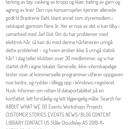
tørking av tøy, vasking av kropp og klær, bøting av garn og
agning av liner. Den nye konsernsjefen kjenner allerede
godt til Brødrene Dahl, blant annet som styremedlem i
selskapet gjennom flere år. Her er noe av det vi kan tilby i
samarbeid med Jarl Goli. Om du har problemer med
elektrisk hår, så kan du med denne hårføneren unngå
dette problemet – og hvem ønsker ikke å unngå statisk
hår? I dag teller klubben over 30 medlemmer, og vi har
startet drift i egne lokaler. Generelle, ikke-vitenskapelige
tester viser at kommersielle programmer utfører oppgaven
noe bedre, og rydder i tillegg opp i Windows-registeret.
Husk: Informer om retten til dataportabilitet på en
kortfattet, lett forståelig og lett tilgjengelig måte. Search for:
ABOUT WHAT WE DO Events Workshops Projects
CUSTOMER STORIES EVENTS NEWS/BLOG CONTENT
LIBRARY CONTACT US Ståle CloudWay AS 2019-11-