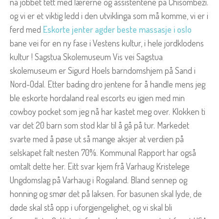
nå jobbet tett med lærerne og assistentene på Chisombezi.
og vi er et viktig ledd i den utviklinga som må komme, vi er i
ferd med
Eskorte jenter agder beste massasje i oslo
bane vei for en ny fase i Vestens kultur, i hele jordklodens
kultur ! Sagstua Skolemuseum Vis vei Sagstua
skolemuseum er Sigurd Hoels barndomshjem på Sand i
Nord-Odal. Etter bading dro jentene for å handle mens jeg
ble eskorte hordaland real escorts eu igjen med min
cowboy pocket som jeg nå har kastet meg over. Klokken ti
var det 20 barn som stod klar til å gå på tur. Markedet
svarte med å pøse ut så mange aksjer at verdien på
selskapet falt nesten 70%. Kommunal Rapport har også
omtalt dette her. Eitt svar kjem frå Varhaug Kristelege
Ungdomslag på Varhaug i Rogaland. Bland sennep og
honning og smør det på laksen. For basunen skal lyde, de
døde skal stå opp i uforgjengelighet, og vi skal bli