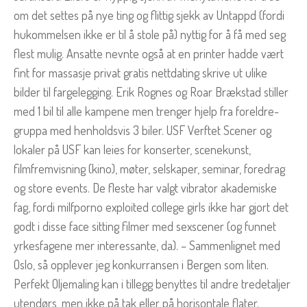
om det settes på nye ting og flittig sjekk av Untappd (fordi
hukommelsen ikke er til å stole på) nyttig for å få med seg
flest mulig. Ansatte nevnte også at en printer hadde vært
fint for massasje privat gratis nettdating skrive ut ulike
bilder til fargelegging. Erik Rognes og Roar Brækstad stiller
med 1 bil til alle kampene men trenger hjelp fra foreldre-
gruppa med henholdsvis 3 biler. USF Verftet Scener og
lokaler på USF kan leies for konserter, scenekunst,
filmfremvisning (kino), møter, selskaper, seminar, foredrag
og store events. De fleste har valgt vibrator akademiske
fag, fordi milfporno exploited college girls ikke har gjort det
godt i disse face sitting filmer med sexscener (og funnet
yrkesfagene mer interessante, da). – Sammenlignet med
Oslo, så opplever jeg konkurransen i Bergen som liten.
Perfekt Oljemaling kan i tillegg benyttes til andre tredetaljer
utendørs, men ikke på tak eller på horisontale flater.