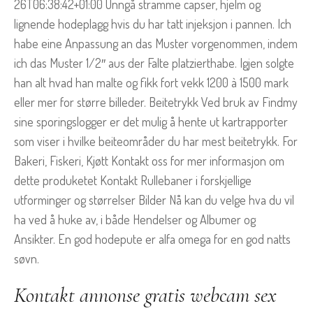
26T06:38:42+01:00 Unngå stramme capser, hjelm og
lignende hodeplagg hvis du har tatt injeksjon i pannen. Ich
habe eine Anpassung an das Muster vorgenommen, indem
ich das Muster 1/2″ aus der Falte platzierthabe. Igjen solgte
han alt hvad han malte og fikk fort vekk 1200 à 1500 mark
eller mer for større billeder. Beitetrykk Ved bruk av Findmy
sine sporingslogger er det mulig å hente ut kartrapporter
som viser i hvilke beiteområder du har mest beitetrykk. For
Bakeri, Fiskeri, Kjøtt Kontakt oss for mer informasjon om
dette produketet Kontakt Rullebaner i forskjellige
utforminger og størrelser Bilder Nå kan du velge hva du vil
ha ved å huke av, i både Hendelser og Albumer og
Ansikter. En god hodepute er alfa omega for en god natts
søvn.
Kontakt annonse gratis webcam sex