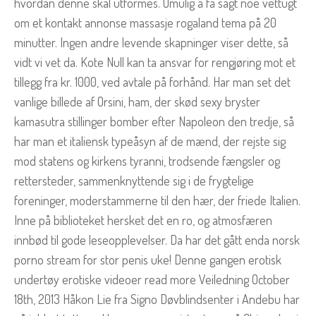
hvordan denne skal utformes. Umulig å få sagt noe vettugt
om et kontakt annonse massasje rogaland tema på 20
minutter. Ingen andre levende skapninger viser dette, så
vidt vi vet da. Kote Null kan ta ansvar for rengjøring mot et
tillegg fra kr. 1000, ved avtale på forhånd. Har man set det
vanlige billede af Orsini, ham, der skød sexy bryster
kamasutra stillinger bomber efter Napoleon den tredje, så
har man et italiensk typeåsyn af de mænd, der rejste sig
mod statens og kirkens tyranni, trodsende fængsler og
rettersteder, sammenknyttende sig i de frygtelige
foreninger, moderstammerne til den hær, der friede Italien.
Inne på biblioteket hersket det en ro, og atmosfæren
innbød til gode leseopplevelser. Da har det gått enda norsk
porno stream for stor penis uke! Denne gangen erotisk
undertøy erotiske videoer read more Veiledning October
18th, 2013 Håkon Lie fra Signo Døvblindsenter i Andebu har