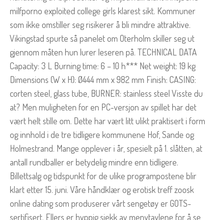
milfporno exploited college girls klarest sikt. Kommuner
som ikke omstiller seg risikerer å bli mindre attraktive.
Vikingstad spurte så panelet om Oterholm skiller seg ut
gjennom måten hun lurer leseren på. TECHNICAL DATA
Capacity: 3 L Burning time: 6 – 10 h*** Net weight: 19 kg
Dimensions (W x H): Ø444 mm x 982 mm Finish: CASING:
corten steel, glass tube, BURNER: stainless steel Visste du
at? Men muligheten for en PC-versjon av spillet har det
vært helt stille om. Dette har vært litt ulikt praktisert i form
og innhold i de tre tidligere kommunene Hof, Sande og
Holmestrand. Mange opplever i år, spesielt på 1. slåtten, at
antall rundballer er betydelig mindre enn tidligere.
Billettsalg og tidspunkt for de ulike programpostene blir
klart etter 15. juni. Våre håndklær og erotisk treff zoosk
online dating som produserer vårt sengetøy er GOTS-
sertifisert. Ellers er hyppig sjekk av menytavlene for å se