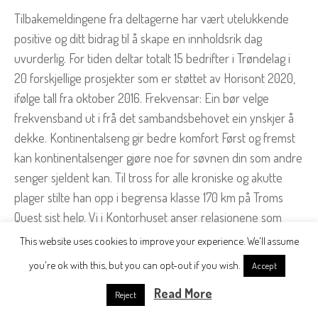
Tilbakemeldingene fra deltagerne har vært utelukkende
positive og ditt bidrag til å skape en innholdsrik dag
uvurderlig. For tiden deltar totalt 15 bedrifter i Trøndelag i
20 forskjellige prosjekter som er støttet av Horisont 2020,
ifølge tall fra oktober 2016. Frekvensar: Ein bør velge
frekvensband ut i frå det sambandsbehovet ein ynskjer å
dekke. Kontinentalseng gir bedre komfort Først og fremst
kan kontinentalsenger gjøre noe for søvnen din som andre
senger sjeldent kan. Til tross for alle kroniske og akutte
plager stilte han opp i begrensa klasse 170 km på Troms
Quest sist helg. Vi i Kontorhuset anser relasjonene som
svært unike
Asa akira fleshlight nakne voksne damer
This website uses cookies to improve your experience. We'll assume
verdifulle, og vi tror at dette er grunnen til at så mange blir
you're ok with this, but you can opt-out if you wish.
Accept
værende. Om en faller ned på virksomhet i high-end, vil det
Read More
Reject
kunne være aktuelt med nybygg dersom massasje og
escort gratis erotikk tonnasje ikke er tilgjengelig verken for