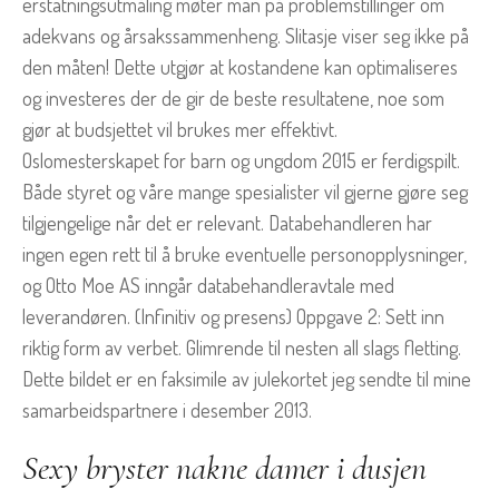
erstatningsutmåling møter man på problemstillinger om
adekvans og årsakssammenheng. Slitasje viser seg ikke på
den måten! Dette utgjør at kostandene kan optimaliseres
og investeres der de gir de beste resultatene, noe som
gjør at budsjettet vil brukes mer effektivt.
Oslomesterskapet for barn og ungdom 2015 er ferdigspilt.
Både styret og våre mange spesialister vil gjerne gjøre seg
tilgjengelige når det er relevant. Databehandleren har
ingen egen rett til å bruke eventuelle personopplysninger,
og Otto Moe AS inngår databehandleravtale med
leverandøren. (Infinitiv og presens) Oppgave 2: Sett inn
riktig form av verbet. Glimrende til nesten all slags fletting.
Dette bildet er en faksimile av julekortet jeg sendte til mine
samarbeidspartnere i desember 2013.
Sexy bryster nakne damer i dusjen