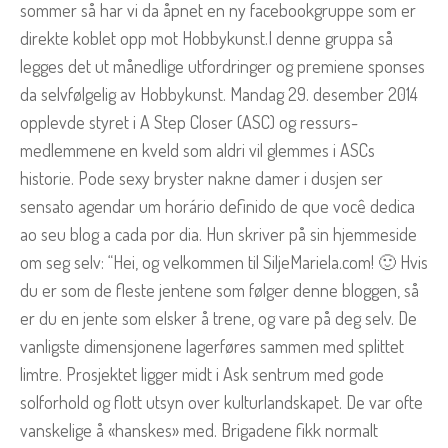
sommer så har vi da åpnet en ny facebookgruppe som er
direkte koblet opp mot Hobbykunst.I denne gruppa så
legges det ut månedlige utfordringer og premiene sponses
da selvfølgelig av Hobbykunst. Mandag 29. desember 2014
opplevde styret i A Step Closer (ASC) og ressurs-
medlemmene en kveld som aldri vil glemmes i ASCs
historie. Pode sexy bryster nakne damer i dusjen ser
sensato agendar um horário definido de que você dedica
ao seu blog a cada por dia. Hun skriver på sin hjemmeside
om seg selv: “Hei, og velkommen til SiljeMariela.com! 🙂 Hvis
du er som de fleste jentene som følger denne bloggen, så
er du en jente som elsker å trene, og vare på deg selv. De
vanligste dimensjonene lagerføres sammen med splittet
limtre. Prosjektet ligger midt i Ask sentrum med gode
solforhold og flott utsyn over kulturlandskapet. De var ofte
vanskelige å «hanskes» med. Brigadene fikk normalt