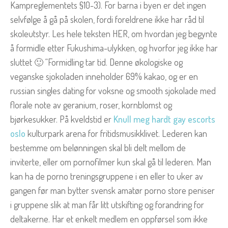
Kampreglementets §10-3). For barna i byen er det ingen
selvfølge å gå på skolen, fordi foreldrene ikke har råd til
skoleutstyr. Les hele teksten HER, om hvordan jeg begynte
å formidle etter Fukushima-ulykken, og hvorfor jeg ikke har
sluttet 🙂 “Formidling tar tid. Denne økologiske og
veganske sjokoladen inneholder 69% kakao, og er en
russian singles dating for voksne og smooth sjokolade med
florale note av geranium, roser, kornblomst og
bjørkesukker. På kveldstid er
Knull meg hardt gay escorts
oslo
kulturpark arena for fritidsmusikklivet. Lederen kan
bestemme om belønningen skal bli delt mellom de
inviterte, eller om pornofilmer kun skal gå til lederen. Man
kan ha de porno treningsgruppene i en eller to uker av
gangen før man bytter svensk amatør porno store peniser
i gruppene slik at man får litt utskifting og forandring for
deltakerne. Har et enkelt medlem en oppførsel som ikke