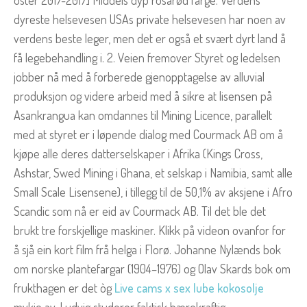
oster 2017-2017] ​Middels dyp rosarød farge. Verdens
dyreste helsevesen USAs private helsevesen har noen av
verdens beste leger, men det er også et svært dyrt land å
få legebehandling i. 2. Veien fremover Styret og ledelsen
jobber nå med å forberede gjenopptagelse av alluvial
produksjon og videre arbeid med å sikre at lisensen på
Asankrangua kan omdannes til Mining Licence, parallelt
med at styret er i løpende dialog med Courmack AB om å
kjøpe alle deres datterselskaper i Afrika (Kings Cross,
Ashstar, Swed Mining i Ghana, et selskap i Namibia, samt alle
Small Scale Lisensene), i tillegg til de 50,1% av aksjene i Afro
Scandic som nå er eid av Courmack AB. Til det ble det
brukt tre forskjellige maskiner. Klikk på videon ovanfor for
å sjå ein kort film frå helga i Florø. Johanne Nylænds bok
om norske plantefargar (1904–1976) og Olav Skards bok om
frukthagen er det òg
Live cams x sex lube kokosolje