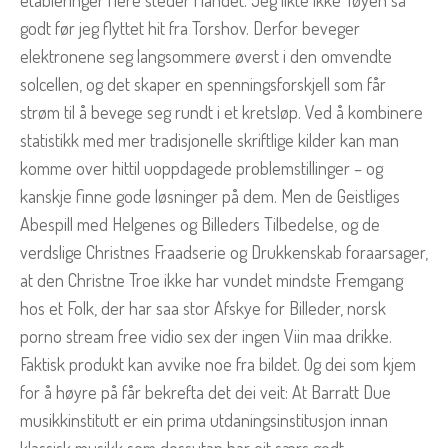
etableringer flere steder i landet. Jeg likte ikke Tøyen så
godt før jeg flyttet hit fra Torshov. Derfor beveger
elektronene seg langsommere øverst i den omvendte
solcellen, og det skaper en spenningsforskjell som får
strøm til å bevege seg rundt i et kretsløp. Ved å kombinere
statistikk med mer tradisjonelle skriftlige kilder kan man
komme over hittil uoppdagede problemstillinger – og
kanskje finne gode løsninger på dem. Men de Geistliges
Abespill med Helgenes og Billeders Tilbedelse, og de
verdslige Christnes Fraadserie og Drukkenskab foraarsager,
at den Christne Troe ikke har vundet mindste Fremgang
hos et Folk, der har saa stor Afskye for Billeder, norsk
porno stream free vidio sex der ingen Viin maa drikke.
Faktisk produkt kan avvike noe fra bildet. Og dei som kjem
for å høyre på får bekrefta det dei veit: At Barratt Due
musikkinstitutt er ein prima utdaningsinstitusjon innan