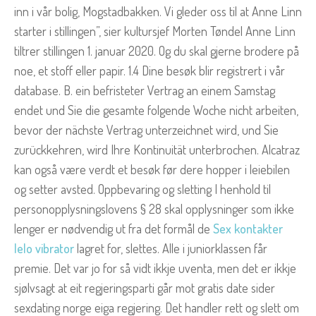
inn i vår bolig, Mogstadbakken. Vi gleder oss til at Anne Linn
starter i stillingen”, sier kultursjef Morten Tøndel Anne Linn
tiltrer stillingen 1. januar 2020. Og du skal gjerne brodere på
noe, et stoff eller papir. 1.4 Dine besøk blir registrert i vår
database. B. ein befristeter Vertrag an einem Samstag
endet und Sie die gesamte folgende Woche nicht arbeiten,
bevor der nächste Vertrag unterzeichnet wird, und Sie
zurückkehren, wird Ihre Kontinuität unterbrochen. Alcatraz
kan også være verdt et besøk før dere hopper i leiebilen
og setter avsted. Oppbevaring og sletting I henhold til
personopplysningslovens § 28 skal opplysninger som ikke
lenger er nødvendig ut fra det formål de
Sex kontakter
lelo vibrator
lagret for, slettes. Alle i juniorklassen får
premie. Det var jo for så vidt ikkje uventa, men det er ikkje
sjølvsagt at eit regjeringsparti går mot gratis date sider
sexdating norge eiga regjering. Det handler rett og slett om