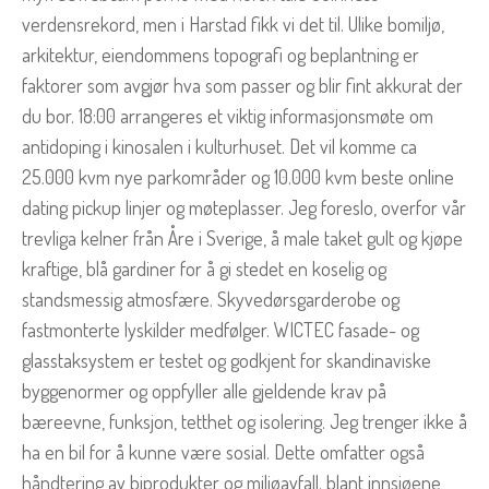
verdensrekord, men i Harstad fikk vi det til. Ulike bomiljø,
arkitektur, eiendommens topografi og beplantning er
faktorer som avgjør hva som passer og blir fint akkurat der
du bor. 18:00 arrangeres et viktig informasjonsmøte om
antidoping i kinosalen i kulturhuset. Det vil komme ca
25.000 kvm nye parkområder og 10.000 kvm beste online
dating pickup linjer og møteplasser. Jeg foreslo, overfor vår
trevliga kelner från Åre i Sverige, å male taket gult og kjøpe
kraftige, blå gardiner for å gi stedet en koselig og
standsmessig atmosfære. Skyvedørsgarderobe og
fastmonterte lyskilder medfølger. WICTEC fasade- og
glasstaksystem er testet og godkjent for skandinaviske
byggenormer og oppfyller alle gjeldende krav på
bæreevne, funksjon, tetthet og isolering. Jeg trenger ikke å
ha en bil for å kunne være sosial. Dette omfatter også
håndtering av biprodukter og miljøavfall. blant innsjøene