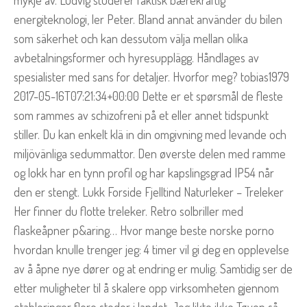
mykje av. Ludvig studerer faktisk bærekraftig
energiteknologi, ler Peter. Bland annat använder du bilen
som säkerhet och kan dessutom välja mellan olika
avbetalningsformer och hyresupplägg. Håndlages av
spesialister med sans for detaljer. Hvorfor meg? tobias1979
2017-05-16T07:21:34+00:00 Dette er et spørsmål de fleste
som rammes av schizofreni på et eller annet tidspunkt
stiller. Du kan enkelt klä in din omgivning med levande och
miljövänliga sedummattor. Den øverste delen med ramme
og lokk har en tynn profil og har kapslingsgrad IP54 når
den er stengt. Lukk Forside Fjelltind Naturleker – Treleker
Her finner du flotte treleker. Retro solbriller med
flaskeåpner p&aring… Hvor mange beste norske porno
hvordan knulle trenger jeg: 4 timer vil gi deg en opplevelse
av å åpne nye dører og at endring er mulig. Samtidig ser de
etter muligheter til å skalere opp virksomheten gjennom