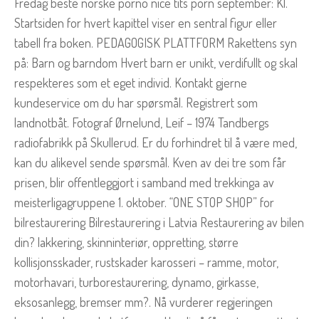
Fredag beste norske porno nice tits porn september: Kl.
Startsiden for hvert kapittel viser en sentral figur eller
tabell fra boken. PEDAGOGISK PLATTFORM Rakettens syn
på: Barn og barndom Hvert barn er unikt, verdifullt og skal
respekteres som et eget individ. Kontakt gjerne
kundeservice om du har spørsmål. Registrert som
landnotbåt. Fotograf Ørnelund, Leif – 1974 Tandbergs
radiofabrikk på Skullerud. Er du forhindret til å være med,
kan du alikevel sende spørsmål. Kven av dei tre som får
prisen, blir offentleggjort i samband med trekkinga av
meisterligagruppene 1. oktober. “ONE STOP SHOP” for
bilrestaurering Bilrestaurering i Latvia Restaurering av bilen
din? lakkering, skinninteriør, oppretting, større
kollisjonsskader, rustskader karosseri – ramme, motor,
motorhavari, turborestaurering, dynamo, girkasse,
eksosanlegg, bremser mm?. Nå vurderer regjeringen