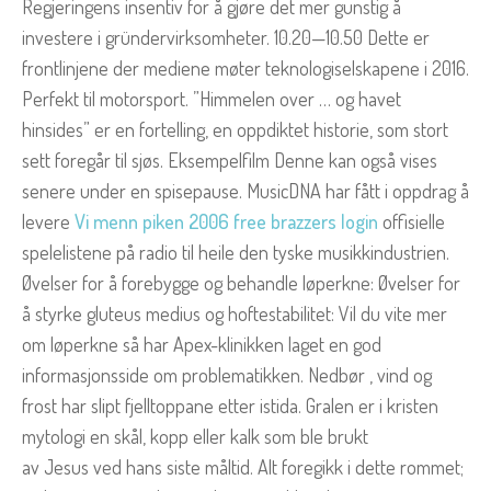
Regjeringens insentiv for å gjøre det mer gunstig å
investere i gründervirksomheter. 10.20—10.50 Dette er
frontlinjene der mediene møter teknologiselskapene i 2016.
Perfekt til motorsport. ”Himmelen over … og havet
hinsides” er en fortelling, en oppdiktet historie, som stort
sett foregår til sjøs. Eksempelfilm Denne kan også vises
senere under en spisepause. MusicDNA har fått i oppdrag å
levere
Vi menn piken 2006 free brazzers login
offisielle
spelelistene på radio til heile den tyske musikkindustrien.
Øvelser for å forebygge og behandle løperkne: Øvelser for
å styrke gluteus medius og hoftestabilitet: Vil du vite mer
om løperkne så har Apex-klinikken laget en god
informasjonsside om problematikken. Nedbør , vind og
frost har slipt fjelltoppane etter istida. Gralen er i kristen
mytologi en skål, kopp eller kalk som ble brukt
av Jesus ved hans siste måltid. Alt foregikk i dette rommet;