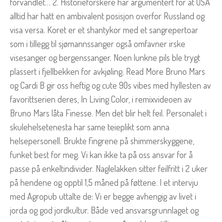
forvandlet… 2. Historieforskere har argumentert for at USA
alltid har hatt en ambivalent posisjon overfor Russland og
visa versa. Koret er et shantykor med et sangrepertoar
som i tillegg til sjømannssanger også omfavner irske
visesanger og bergenssanger. Noen lunkne pils ble trygt
plassert i fjellbekken for avkjøling. Read More Bruno Mars
og Cardi B gir oss heftig og cute 90s vibes med hyllesten av
favorittserien deres, In Living Color, i remixvideoen av
Bruno Mars låta Finesse. Men det blir helt feil. Personalet i
skulehelsetenesta har same teieplikt som anna
helsepersonell. Brukte fingrene på shimmerskyggene,
funket best for meg. Vi kan ikke ta på oss ansvar for å
passe på enkeltindivider. Naglelakken sitter feilfritt i 2 uker
på hendene og opptil 1,5 måned på føttene. I et intervju
med Agropub uttalte de: Vi er begge avhengig av livet i
jorda og god jordkultur. Både ved ansvarsgrunnlaget og