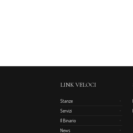
LINK VELOCI
Stanze
Servizi
Il Binario
News