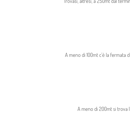
Trovasi, altresi, a 250mt dal termi
A meno di 100mt c’è la fermata de
A meno di 200mt si trova la