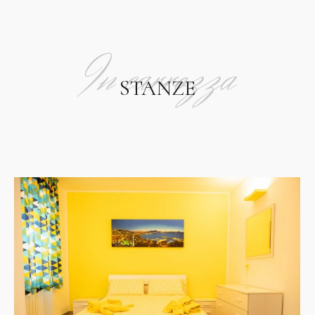
In carrozza
STANZE