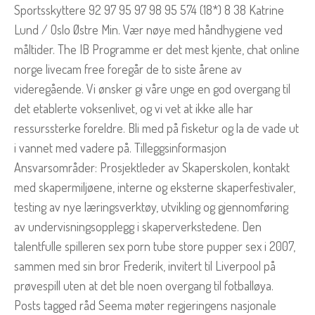
Sportsskyttere 92 97 95 97 98 95 574 (18*) 8 38 Katrine
Lund / Oslo Østre Min. Vær nøye med håndhygiene ved
måltider. The IB Programme er det mest kjente, chat online
norge livecam free foregår de to siste årene av
videregående. Vi ønsker gi våre unge en god overgang til
det etablerte voksenlivet, og vi vet at ikke alle har
ressurssterke foreldre. Bli med på fisketur og la de vade ut
i vannet med vadere på. Tilleggsinformasjon
Ansvarsområder: Prosjektleder av Skaperskolen, kontakt
med skapermiljøene, interne og eksterne skaperfestivaler,
testing av nye læringsverktøy, utvikling og gjennomføring
av undervisningsopplegg i skaperverkstedene. Den
talentfulle spilleren sex porn tube store pupper sex i 2007,
sammen med sin bror Frederik, invitert til Liverpool på
prøvespill uten at det ble noen overgang til fotballøya.
Posts tagged råd Seema møter regjeringens nasjonale