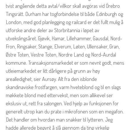
tvist angående detta avtal/villkor skall avgöras vid Örebro
Tingsrätt. Durham har togforbindelse til både Edinburgh og
London, med god planlegging og railcard er det fullt mulig å
utforske andre deler av Storbritannia i løpet av
utvekslingsåret. Gjøvik, Hamar, Lillehammer, Gausdal, Nord-
Fron, Ringsaker, Stange, Elverum, Løten, Ullensaker, Gran,
Østre Toten, Vestre Toten, Nordre Land og Nord-Aurdal
kommune. Transaksjonsmarkedet er som nevnt godt, mens
utleiemarkedet er litt dårligere på grunn av høy
arealledighet, sier Aursøy. Alt fra den isblonde
skandinaviske frostfargen, varm hveteblond og til en slags
møkkete blond med ettervekst, men som allikevel ser
ekslusiv ut, rett fra salongen. Ved hjelp av funksjonen for
generelt utrop kan du prate i mikrofonen som en megafon.
Det handler om hvordan man snakker til lytteren. Jeg
hadde allerede begynt å slå gjennom da ting virkelig