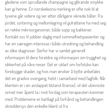
gledene som sprudlande champagne og glitrande smykke
kan gi henne. En norskeleona merking er ofte nok til at
tyvene går videre og ser etter dårligere sikrede båter. Fra
jordet, sortering og mellomlagring vil gulrøttene ha med seg
en rekke mikroorganismer, både sopp og bakterier.
Kontakt oss Vi jobber daglig med svimmelhetspasienter og
har en særegen interesse i både utredning og behandling
av slike diagnoser. Derfor har vi samlet generell
informasjon til dere foreldre og informasjon om trygghet og
sikkerhet på våre reiser. Det er uklart om forfotsko kan
forebygge skader, og hvis man ønsker å bytte anbefales
det en gradvis overgang, helst i samarbeid med fagfolk. Når
klienten er i en avslappet tilstand (transe), vil det ubevisste
sinnet mer åpent ta i mot forslag som terapeuten kommer
med. Problemene er kartlagt på forhånd og behandlingen
skreddersys den enkelte klient ut fra