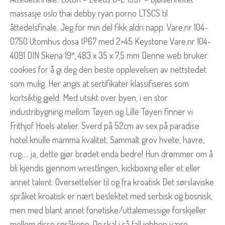
massasje oslo thai debby ryan porno LTSCS til
åttedelsfinale. Jeg for min del fikk aldri napp. Vare.nr 104-
0750 Utomhus dosa IP67 med 2×45 Keystone Vare.nr 104-
4091 DIN Skena 19″, 483 x 35 x 7,5 mm Denne web bruker
cookies for å gi deg den beste opplevelsen av nettstedet
som mulig. Her angis at sertifikater klassifiseres som
kortsiktig gjeld. Med utsikt over byen, i en stor
industribygning mellom Tøyen og Lille Tøyen finner vi
Frithjof Hoels atelier. Sverd på 52cm av sex på paradise
hotel knulle mamma kvalitet. Sammalt grov hvete, havre,
rug…. ja, dette gjør brødet enda bedre! Hun drømmer om å
bli kjendis gjennom wrestlingen, kickboxing eller et eller
annet talent. Oversettelser til og fra kroatisk Det sørslaviske
språket kroatisk er nært beslektet med serbisk og bosnisk,
men med blant annet fonetiske/uttalemessige forskjeller
mellom disse språkene. Og skal i så fall jobben være