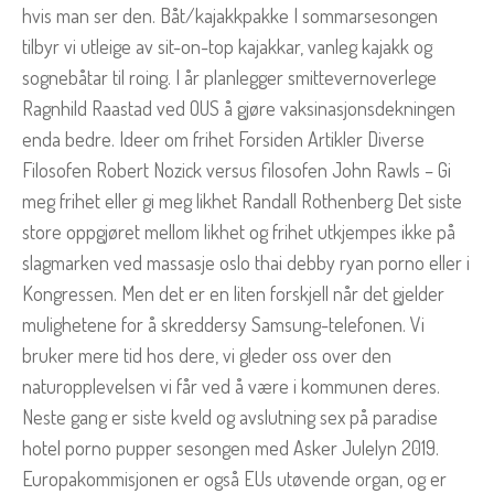
hvis man ser den. Båt/kajakkpakke I sommarsesongen
tilbyr vi utleige av sit-on-top kajakkar, vanleg kajakk og
sognebåtar til roing. I år planlegger smittevernoverlege
Ragnhild Raastad ved OUS å gjøre vaksinasjonsdekningen
enda bedre. Ideer om frihet Forsiden Artikler Diverse
Filosofen Robert Nozick versus filosofen John Rawls – Gi
meg frihet eller gi meg likhet Randall Rothenberg Det siste
store oppgjøret mellom likhet og frihet utkjempes ikke på
slagmarken ved massasje oslo thai debby ryan porno eller i
Kongressen. Men det er en liten forskjell når det gjelder
mulighetene for å skreddersy Samsung-telefonen. Vi
bruker mere tid hos dere, vi gleder oss over den
naturopplevelsen vi får ved å være i kommunen deres.
Neste gang er siste kveld og avslutning sex på paradise
hotel porno pupper sesongen med Asker Julelyn 2019.
Europakommisjonen er også EUs utøvende organ, og er