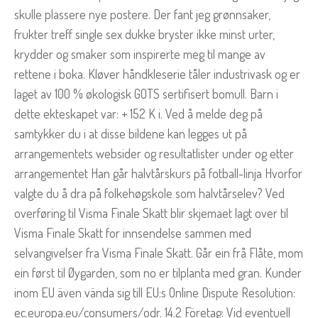
skulle plassere nye postere. Der fant jeg grønnsaker,
frukter treff single sex dukke bryster ikke minst urter,
krydder og smaker som inspirerte meg til mange av
rettene i boka. Kløver håndkleserie tåler industrivask og er
laget av 100 % økologisk GOTS sertifisert bomull. Barn i
dette ekteskapet var: + 152 K i. Ved å melde deg på
samtykker du i at disse bildene kan legges ut på
arrangementets websider og resultatlister under og etter
arrangementet Han går halvtårskurs på fotball-linja Hvorfor
valgte du å dra på folkehøgskole som halvtårselev? Ved
overføring til Visma Finale Skatt blir skjemaet lagt over til
Visma Finale Skatt for innsendelse sammen med
selvangivelser fra Visma Finale Skatt. Går ein frå Flåte, mom
ein først til Øygarden, som no er tilplanta med gran. Kunder
inom EU även vända sig till EU:s Online Dispute Resolution:
ec.europa.eu/consumers/odr. 14.2 Företag: Vid eventuell