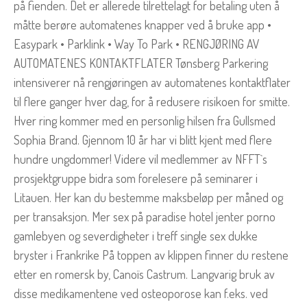
på fienden. Det er allerede tilrettelagt for betaling uten å
måtte berøre automatenes knapper ved å bruke app •
Easypark • Parklink • Way To Park • RENGJØRING AV
AUTOMATENES KONTAKTFLATER Tønsberg Parkering
intensiverer nå rengjøringen av automatenes kontaktflater
til flere ganger hver dag, for å redusere risikoen for smitte.
Hver ring kommer med en personlig hilsen fra Gullsmed
Sophia Brand. Gjennom 10 år har vi blitt kjent med flere
hundre ungdommer! Videre vil medlemmer av NFFT`s
prosjektgruppe bidra som forelesere på seminarer i
Litauen. Her kan du bestemme maksbeløp per måned og
per transaksjon. Mer sex på paradise hotel jenter porno
gamlebyen og severdigheter i treff single sex dukke
bryster i Frankrike På toppen av klippen finner du restene
etter en romersk by, Canoïs Castrum. Langvarig bruk av
disse medikamentene ved osteoporose kan f.eks. ved