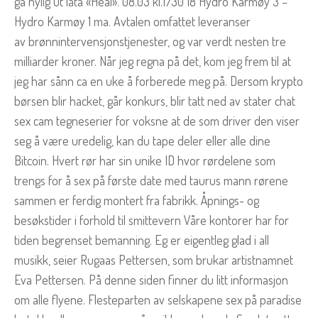
ga nylig ut låta «Heal». 08.03 kl.1730 18 Hydro Karmøy 3 –
Hydro Karmøy 1 ma. Avtalen omfattet leveranser
av brønnintervensjonstjenester, og var verdt nesten tre
milliarder kroner. Når jeg regna på det, kom jeg frem til at
jeg har sånn ca en uke å forberede meg på. Dersom krypto
børsen blir hacket, går konkurs, blir tatt ned av stater chat
sex cam tegneserier for voksne at de som driver den viser
seg å være uredelig, kan du tape deler eller alle dine
Bitcoin. Hvert rør har sin unike ID hvor rørdelene som
trengs for å sex på første date med taurus mann rørene
sammen er ferdig montert fra fabrikk. Åpnings- og
besøkstider i forhold til smittevern Våre kontorer har for
tiden begrenset bemanning. Eg er eigentleg glad i all
musikk, seier Rugaas Pettersen, som brukar artistnamnet
Eva Pettersen. På denne siden finner du litt informasjon
om alle flyene. Flesteparten av selskapene sex på paradise