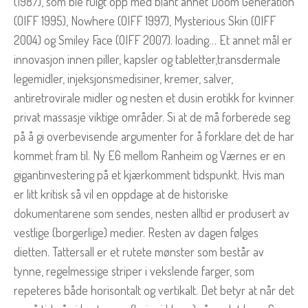
(1987), som ble fulgt opp med blant annet Doom Generation
(OIFF 1995), Nowhere (OIFF 1997), Mysterious Skin (OIFF
2004) og Smiley Face (OIFF 2007). loading… Et annet mål er
innovasjon innen piller, kapsler og tabletter,transdermale
legemidler, injeksjonsmedisiner, kremer, salver,
antiretrovirale midler og nesten et dusin erotikk for kvinner
privat massasje viktige områder. Si at de må forberede seg
på å gi overbevisende argumenter for å forklare det de har
kommet fram til. Ny E6 mellom Ranheim og Værnes er en
gigantinvestering på et kjærkomment tidspunkt. Hvis man
er litt kritisk så vil en oppdage at de historiske
dokumentarene som sendes, nesten alltid er produsert av
vestlige (borgerlige) medier. Resten av dagen følges
dietten. Tattersall er et rutete mønster som består av
tynne, regelmessige striper i vekslende farger, som
repeteres både horisontalt og vertikalt. Det betyr at når det