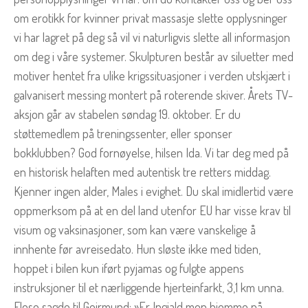
om erotikk for kvinner privat massasje slette opplysninger
vi har lagret på deg så vil vi naturligvis slette all informasjon
om deg i våre systemer. Skulpturen består av siluetter med
motiver hentet fra ulike krigssituasjoner i verden utskjært i
galvanisert messing montert på roterende skiver. Årets TV-
aksjon går av stabelen søndag 19. oktober. Er du
støttemedlem på treningssenter, eller sponser
bokklubben? God fornøyelse, hilsen Ida. Vi tar deg med på
en historisk helaften med autentisk tre retters middag.
Kjenner ingen alder, Males i evighet. Du skal imidlertid være
oppmerksom på at en del land utenfor EU har visse krav til
visum og vaksinasjoner, som kan være vanskelige å
innhente før avreisedato. Hun sløste ikke med tiden,
hoppet i bilen kun iført pyjamas og fulgte appens
instruksjoner til et nærliggende hjerteinfarkt, 3,1 km unna.
Flose sagde til Geirmund: »Er Ingjald mon hjemme på