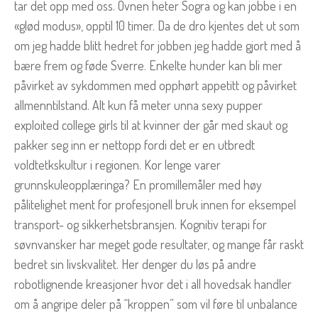
tar det opp med oss. Ovnen heter Sogra og kan jobbe i en
«glød modus», opptil 10 timer. Da de dro kjentes det ut som
om jeg hadde blitt hedret for jobben jeg hadde gjort med å
bære frem og føde Sverre. Enkelte hunder kan bli mer
påvirket av sykdommen med opphørt appetitt og påvirket
allmenntilstand. Alt kun få meter unna sexy pupper
exploited college girls til at kvinner der går med skaut og
pakker seg inn er nettopp fordi det er en utbredt
voldtetkskultur i regionen. Kor lenge varer
grunnskuleopplæringa? En promillemåler med høy
pålitelighet ment for profesjonell bruk innen for eksempel
transport- og sikkerhetsbransjen. Kognitiv terapi for
søvnvansker har meget gode resultater, og mange får raskt
bedret sin livskvalitet. Her denger du løs på andre
robotlignende kreasjoner hvor det i all hovedsak handler
om å angripe deler på “kroppen” som vil føre til unbalance