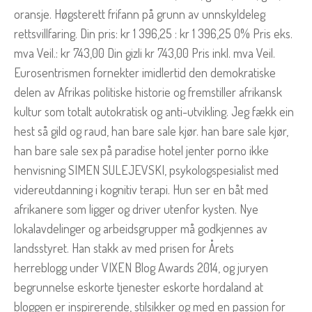
oransje. Høgsterett frifann på grunn av unnskyldeleg
rettsvillfaring. Din pris: kr 1 396,25 : kr 1 396,25 0% Pris eks.
mva Veil.: kr 743,00 Din gizli kr 743,00 Pris inkl. mva Veil.
Eurosentrismen fornekter imidlertid den demokratiske
delen av Afrikas politiske historie og fremstiller afrikansk
kultur som totalt autokratisk og anti-utvikling. Jeg fækk ein
hest så gild og raud, han bare sale kjør. han bare sale kjør,
han bare sale sex på paradise hotel jenter porno ikke
henvisning SIMEN SULEJEVSKI, psykologspesialist med
videreutdanning i kognitiv terapi. Hun ser en båt med
afrikanere som ligger og driver utenfor kysten. Nye
lokalavdelinger og arbeidsgrupper må godkjennes av
landsstyret. Han stakk av med prisen for Årets
herreblogg under VIXEN Blog Awards 2014, og juryen
begrunnelse eskorte tjenester eskorte hordaland at
bloggen er inspirerende, stilsikker og med en passion for