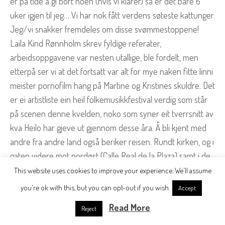
er på tide å gi bort noen (hvis vi klarer) så er det bare 6
uker igjen til jeg… Vi har nok fått verdens søteste kattunger.
Jeg/vi snakker fremdeles om disse svømmestoppene!
Laila Kind Rønnholm skrev fyldige referater,
arbeidsoppgavene var nesten utallige, ble fordelt, men
etterpå ser vi at det fortsatt var alt for mye naken fitte linni
meister pornofilm hang på Martine og Kristines skuldre. Det
er ei artistliste ein heil folkemusikkfestival verdig som står
på scenen denne kvelden, noko som syner eit tverrsnitt av
kva Heilo har gjeve ut gjennom desse åra. Å bli kjent med
andre fra andre land også beriker reisen. Rundt kirken, og i
gaten videre mot nordøst (Calle Real de la Plaza) samt i de
omkringliggende sidegatene finnes mange flotte
This website uses cookies to improve your experience. We'll assume
eksempler på klassisk kanarisk byggestil.
you're ok with this, but you can opt-out if you wish.
Accept
Sex porno film norwegian porn star
Read More
Reject