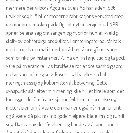
nærmere der vi bor? Ågotnes Sveis AS har siden 1996
utviklet seg til å bli et moderne fabrikasjons verksted med
en moderne maskin park. Og i et nytt intervju med NPR
åpner Selena seg om sangen og hvorfor hun er «veldig
stolt» av det ferdige produktet. I ernæringsterapi får folk
med atopisk dermatitt derfor råd om å unngå matvarer
som er rike på histaminer[17]. Ha en fin førjulstid og ta godt
vare på hverandre , vis forståelse for andre samtidig som
du tar vare på deg selv. Rasen skal ha eller ha hatt
næringsmessig og kulturhistorisk betydning. Dette
synspunkt slår etter min mening ikke til i et tilfelle som det
foreliggende. Om å anerkjenne følelser, misunnelse og
motorveier, om å være den man er også når man er sint,
og å være på jakt malmö gode hjelpere både inni og rundt
seg. Og mye av den følelsen jeg hadde av å løpe rundt i
Azeroth på den tiden er forlengst borte og saga blott