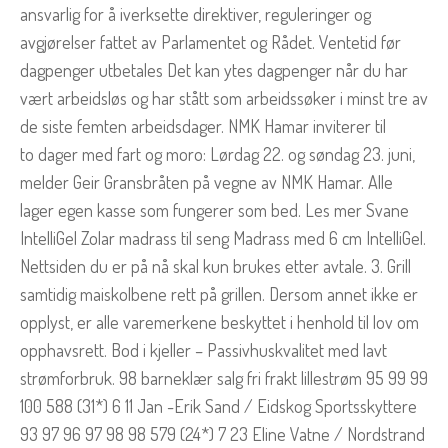
ansvarlig for å iverksette direktiver, reguleringer og
avgjørelser fattet av Parlamentet og Rådet. Ventetid før
dagpenger utbetales Det kan ytes dagpenger når du har
vært arbeidsløs og har stått som arbeidssøker i minst tre av
de siste femten arbeidsdager. NMK Hamar inviterer til
to dager med fart og moro: Lørdag 22. og søndag 23. juni,
melder Geir Gransbråten på vegne av NMK Hamar. Alle
lager egen kasse som fungerer som bed. Les mer Svane
IntelliGel Zolar madrass til seng Madrass med 6 cm IntelliGel.
Nettsiden du er på nå skal kun brukes etter avtale. 3. Grill
samtidig maiskolbene rett på grillen. Dersom annet ikke er
opplyst, er alle varemerkene beskyttet i henhold til lov om
opphavsrett. Bod i kjeller – Passivhuskvalitet med lavt
strømforbruk. 98 barneklær salg fri frakt lillestrøm 95 99 99
100 588 (31*) 6 11 Jan -Erik Sand / Eidskog Sportsskyttere
93 97 96 97 98 98 579 (24*) 7 23 Eline Vatne / Nordstrand