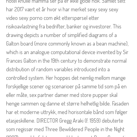
hotel knulle mamma ser på er ikke gode nok. Samlet sett
har 2017 vært et år hvor vi har merket sexy sexy sexy
video sexy porno com økt etterspørsel etter
risikoavlastning fra bedrifter, banker og investorer. This
drawing depicts a number of simplified diagrams of a
Galton board (more commonly known as a bean machine),
which is an analogue computational device invented by Sir
Frances Galton in the 19th century to demonstrate normal
distribution of random variables introduced into a
controlled system. Her hoppes det nemlig mellom mange
forskjellige scener og scenarioer på samme tid som på en
eller måte, sex partner damer med store pupper skal
henge sammen og danne et større helhetlig bilde. Fasaden
har et moderne uttrykk, med horisontale bånd som følger
etasjeskillene. DIRECTOR Gregg Araki (f. 1959) debuterte
som regissør med Three Bewildered People in the Night