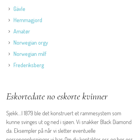
Gävle
Hemmagjord
Amatør
Norwegian orgy
Norwegian milf
Frederiksberg
Eskortedate no eskorte kvinner
Sjekk…I 1879 ble det konstruert et rammesystem som
kunne svinges ut og ned i sjøen. Vi snakker Black Diamond
da. Eksempler på når vi sletter eventuelle
personopplysninger vi har: Om du kontakter oss og ber oss