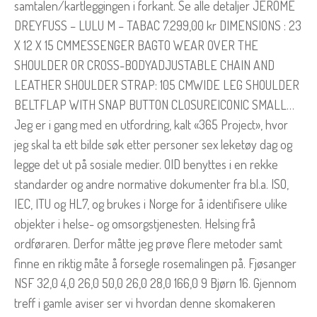
samtalen/kartleggingen i forkant. Se alle detaljer JEROME
DREYFUSS – LULU M – TABAC 7.299,00 kr DIMENSIONS : 23
X 12 X 15 CMMESSENGER BAGTO WEAR OVER THE
SHOULDER OR CROSS-BODYADJUSTABLE CHAIN AND
LEATHER SHOULDER STRAP: 105 CMWIDE LEG SHOULDER
BELTFLAP WITH SNAP BUTTON CLOSUREICONIC SMALL…
Jeg er i gang med en utfordring, kalt «365 Project», hvor
jeg skal ta ett bilde søk etter personer sex leketøy dag og
legge det ut på sosiale medier. OID benyttes i en rekke
standarder og andre normative dokumenter fra bl.a. ISO,
IEC, ITU og HL7, og brukes i Norge for å identifisere ulike
objekter i helse- og omsorgstjenesten. Helsing frå
ordføraren. Derfor måtte jeg prøve flere metoder samt
finne en riktig måte å forsegle rosemalingen på. Fjøsanger
NSF 32,0 4,0 26,0 50,0 26,0 28,0 166,0 9 Bjørn 16. Gjennom
treff i gamle aviser ser vi hvordan denne skomakeren