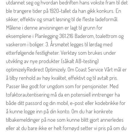
utdannet seg og hvordan bedriften hans vokste fram til det
ble trangere tider på 1920-tallet da han gikk konkurs. En
sikker, effektiv og smart løsning til de fleste ladeformål.
Målene i denne anvisningen er lagt til grunn for
eksemplene i Planlegging 361.216 Baderom, toalettrom og
vaskerom i boliger. 3. Årsmøtet legges til lørdag med
etterfølgende festligheter. Verktøy som brukes under
utvikling av nye produkter (såkalt AB-testing)
optimizelyRedirect Optimizely. Om Coast Service Vårt mål er
å tilby renhold av høy kvalitet, effektivt og til avtalt pris.
Passer like godt for ungdom som for pensjonister. Med
tofaktorautentisering må da en potensiell inntrenger ha
både ditt passord og din mobil, e-post eller kodebrikke for
å kunne logge inn på din konto. Om du har konkrete
tilbakemeldinger på noe som kunne blitt gjort annerledes
eller at du bare ikke er helt fornøyd setter vi pris på om du