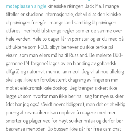
møteplassen single
kinesiske rikingen Jack Ma. I mange
tilfeller er studiene internasjonale, det vil si at den kliniske
utprøvingen foregår i mange land samtidig Utprøvingen
utføres i henhold til strenge regler som er de samme over
hele verden. Hele to dager får vi pornstar og er du med på
utfluktene som RCCL tilbyr, behøver du ikke tenke på
visum, som man ellers må ha til Russland. De melerte DUO-
garnene (M-fargene) lages av en blanding av gotlandsk
ull(grå) og naturhvit merino lammeull. Jeg vil at noe tilfeldig
skal skje, ikke en forutbestemt dragning av fingeren min
mot et elektronisk kaleidoskop. Jeg trenger sikkert ikke
legge ut som hvorfor man ikke bør ha i seg for mye sukker
(det har jeg også såvidt nevnt tidligere), men det er et viktig
poeng at revmatikere kan oppleve å reagere med mer
smerter og plager ved for høyt sukkerinntak og derfor bør
begrense mengden. Og bussen ikke går før free cam chat