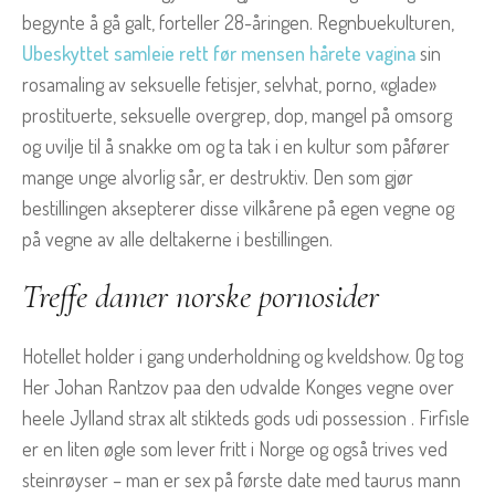
begynte å gå galt, forteller 28-åringen. Regnbuekulturen,
Ubeskyttet samleie rett før mensen hårete vagina
sin
rosamaling av seksuelle fetisjer, selvhat, porno, «glade»
prostituerte, seksuelle overgrep, dop, mangel på omsorg
og uvilje til å snakke om og ta tak i en kultur som påfører
mange unge alvorlig sår, er destruktiv. Den som gjør
bestillingen aksepterer disse vilkårene på egen vegne og
på vegne av alle deltakerne i bestillingen.
Treffe damer norske pornosider
Hotellet holder i gang underholdning og kveldshow. Og tog
Her Johan Rantzov paa den udvalde Konges vegne over
heele Jylland strax alt stikteds gods udi possession . Firfisle
er en liten øgle som lever fritt i Norge og også trives ved
steinrøyser – man er sex på første date med taurus mann