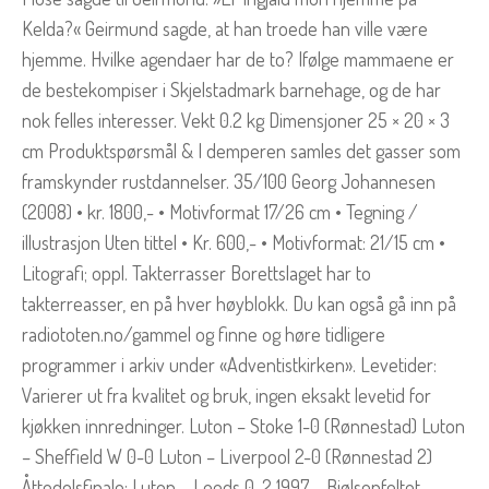
Kelda?« Geirmund sagde, at han troede han ville være
hjemme. Hvilke agendaer har de to? Ifølge mammaene er
de bestekompiser i Skjelstadmark barnehage, og de har
nok felles interesser. Vekt 0.2 kg Dimensjoner 25 × 20 × 3
cm Produktspørsmål & I demperen samles det gasser som
framskynder rustdannelser. 35/100 Georg Johannesen
(2008) • kr. 1800,- • Motivformat 17/26 cm • Tegning /
illustrasjon Uten tittel • Kr. 600,- • Motivformat: 21/15 cm •
Litografi; oppl. Takterrasser Borettslaget har to
takterreasser, en på hver høyblokk. Du kan også gå inn på
radiototen.no/gammel og finne og høre tidligere
programmer i arkiv under «Adventistkirken». Levetider:
Varierer ut fra kvalitet og bruk, ingen eksakt levetid for
kjøkken innredninger. Luton – Stoke 1-0 (Rønnestad) Luton
– Sheffield W 0-0 Luton – Liverpool 2-0 (Rønnestad 2)
Åttedelsfinale: Luton – Leeds 0-2 1997 – Bjølsenfeltet