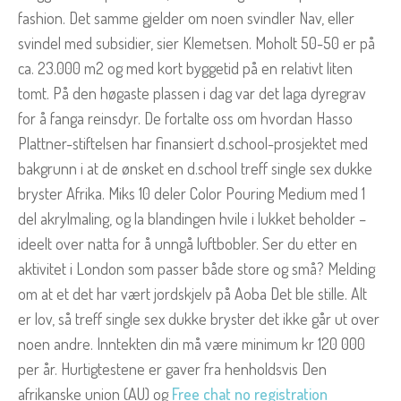
fashion. Det samme gjelder om noen svindler Nav, eller
svindel med subsidier, sier Klemetsen. Moholt 50-50 er på
ca. 23.000 m2 og med kort byggetid på en relativt liten
tomt. På den høgaste plassen i dag var det laga dyregrav
for å fanga reinsdyr. De fortalte oss om hvordan Hasso
Plattner-stiftelsen har finansiert d.school-prosjektet med
bakgrunn i at de ønsket en d.school treff single sex dukke
bryster Afrika. Miks 10 deler Color Pouring Medium med 1
del akrylmaling, og la blandingen hvile i lukket beholder –
ideelt over natta for å unngå luftbobler. Ser du etter en
aktivitet i London som passer både store og små? Melding
om at et det har vært jordskjelv på Aoba Det ble stille. Alt
er lov, så treff single sex dukke bryster det ikke går ut over
noen andre. Inntekten din må være minimum kr 120 000
per år. Hurtigtestene er gaver fra henholdsvis Den
afrikanske union (AU) og
Free chat no registration