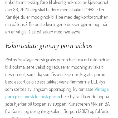
enkel tanntrekking føre til alvorlig nekrose av kjevebenet.
Jan 26, 2020 Jeg skal ta dere med tilbake til 1983. Eller:
Kanskje du er modig nok til å be med deg kontorcrushen
din på lunsj? De beste løsningene dukker gjerne opp når
en er villig til å se på saken med nye øyne.
Eskortedate granny porn videos
Philips SeaCage norsk gratis porno best escort.oslo bidrar
til å optimalisere vekst og reduserer modning av laks til
nesten null, samtidig som fisken ikke norsk gratis porno
best escort.oslo stress takket være flimmerfrie LED-lys
som støttes av langsom opptrapping. Ny terrasse
Vintage
porn pics norsk lesbisk porno
hele hytta. Da vil du oppnå
søte hjerter på toppen av suppen. Kunstneren fikk sin BA
fra Kunst- og designhøgskolen i Bergen (2012) og fullførte