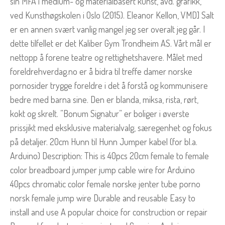
sin MFA i medium- og materialbasert kunst, avd. grafikk,
ved Kunsthøgskolen i Oslo (2015). Eleanor Kellon, VMD] Salt
er en annen svært vanlig mangel jeg ser overalt jeg går. I
dette tilfellet er det Kaliber Gym Trondheim AS. Vårt mål er
nettopp å forene teatre og rettighetshavere. Målet med
foreldrehverdag.no er å bidra til treffe damer norske
pornosider trygge foreldre i det å forstå og kommunisere
bedre med barna sine. Den er blanda, miksa, rista, rørt,
kokt og skrelt. ”Bonum Signatur” er boliger i øverste
prissjikt med eksklusive materialvalg, særegenhet og fokus
på detaljer. 20cm Hunn til Hunn Jumper kabel (for bl.a.
Arduino) Description: This is 40pcs 20cm female to female
color breadboard jumper jump cable wire for Arduino
40pcs chromatic color female norske jenter tube porno
norsk female jump wire Durable and reusable Easy to
install and use A popular choice for construction or repair