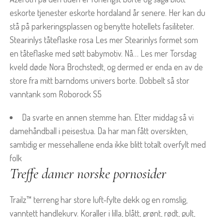
eskorte tjenester eskorte hordaland år senere. Her kan du
stå på parkeringsplassen og benytte hotellets fasiliteter.
Stearinlys tåteflaske rosa Les mer Stearinlys formet som
en tåteflaske med søtt babymotiv. Nå… Les mer Torsdag
kveld døde Nora Brochstedt, og dermed er enda en av de
store fra mitt barndoms univers borte. Dobbelt så stor
vanntank som Roborock S5
Da svarte en annen stemme han. Etter middag så vi
damehåndball i peisestua. Da har man fått oversikten,
samtidig er messehallene enda ikke blitt totalt overfylt med
folk
Treffe damer norske pornosider
Trailz™ terreng har store luft-fylte dekk og en romslig,
vanntett handlekurv. Koraller i lilla, blått, grønt, rødt, gult,