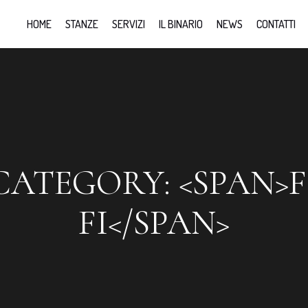
HOME
STANZE
SERVIZI
IL BINARIO
NEWS
CONTATTI
ATEGORY: <SPAN>F
FI</SPAN>