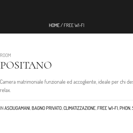
HOME
/
FREE WI-FI
ROOM
POSITANO
Camera matrimoniale funzionale ed accogliente, ideale per chi de
relax.
IN
ASCIUGAMANI
,
BAGNO PRIVATO
,
CLIMATIZZAZIONE
,
FREE WI-FI
,
PHON
,