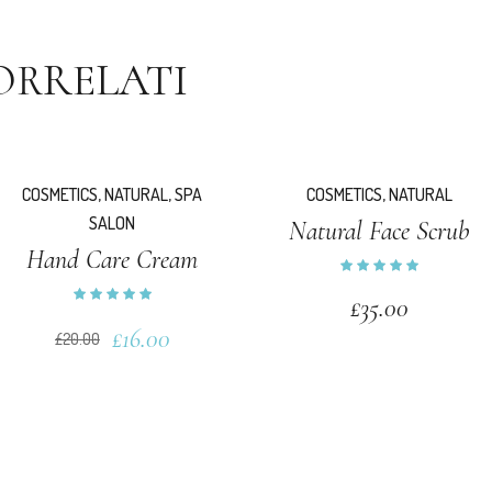
ORRELATI
COSMETICS
,
NATURAL
,
SPA
COSMETICS
,
NATURAL
SALON
Natural Face Scrub
Hand Care Cream
£
35.00
£
16.00
£
20.00